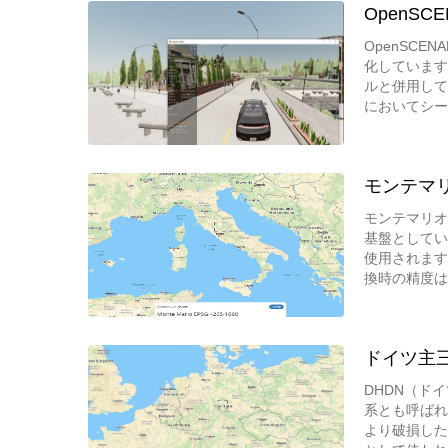
OpenSC
OpenSC
化しています
ルと併用して
においてシー
モンテマリオ(
モンテマリオ
基盤としていま
使用されます
換時の精度は
ドイツ主三角網
DHDN（ド
系とも呼ばれ
より破損した