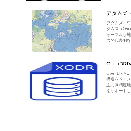
アダムズ・ワー
アダムズ・ワール
ダムズ（Osca
ォーマルな地
つの代表的な
この投影は全
ーション）が
スピルハース（
OpenDRIVE
OpenDR
構造をベース
主に高精度地
をサポートし