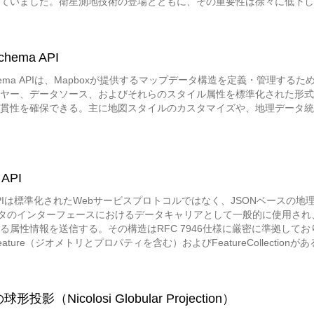
ていました。衛星測地技術の登場とともに、その重要性は徐々に低下しまし
では、旧西ドイツの州、例えばバウアバッハ＝ウルツベルク州やバーベ
います。
chema API
 Schema APIは、Mapboxが提供するマップデータ構造を定義・管
ヤー、データソース、およびそれらのスタイル属性を標準化された形式
貫性を確保できる。主に地図スタイルのカスタマイズや、地理データ統
API
N APIは標準化されたWebサービスプロトコルではなく、JSONベース
ータのインターフェースにおけるデータキャリアとして一般的に使用さ
る属性情報を送信する。その構造はRFC 7946仕様に厳密に準拠して
ature（ジオメトリとプロパティを含む）およびFeatureCollectionが
、天地图など）におけるデータ読み込みおよび描画に広く利用されている。開
図可視化を行うことができるほか、バックエンドサービスが動的に生成
投影（Nicolosi Globular Projection）