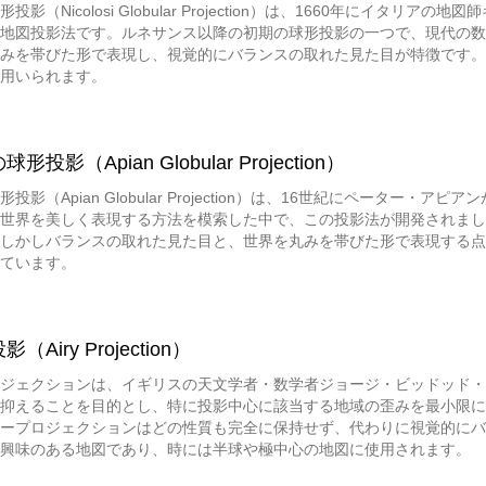
投影（Nicolosi Globular Projection）は、1660年にイ
地図投影法です。ルネサンス以降の初期の球形投影の一つで、現代の数
みを帯びた形で表現し、視覚的にバランスの取れた見た目が特徴です。
用いられます。
投影（Apian Globular Projection）
投影（Apian Globular Projection）は、16世紀にペータ
世界を美しく表現する方法を模索した中で、この投影法が開発されまし
しかしバランスの取れた見た目と、世界を丸みを帯びた形で表現する点
ています。
Airy Projection）
ジェクションは、イギリスの天文学者・数学者ジョージ・ビッドッド・エ
抑えることを目的とし、特に投影中心に該当する地域の歪みを最小限に
ープロジェクションはどの性質も完全に保持せず、代わりに視覚的にバ
興味のある地図であり、時には半球や極中心の地図に使用されます。