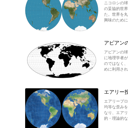
ニコロシの球形
の妥協的世界
た。世界を丸
興味のために
アピアンの球形
アピアンの球形
に地理学者が
のではなく、
めに利用され
エアリー投影（
エアリープロ
均等な歪みを
なり、エアリ
的・理論的な