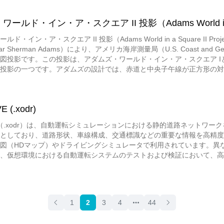
ルド・イン・ア・スクエア II 投影（Adams World in a Squ
ド・イン・ア・スクエア II 投影（Adams World in a Square I
r Sherman Adams）により、アメリカ海岸測量局（U.S. Coast and 
図投影です。この投影は、アダムズ・ワールド・イン・ア・スクエア I
投影の一つです。アダムズの設計では、赤道と中央子午線が正方形の対
域でコンフォーマル（等角）ですが、正方形の4つの角には例外があり
可能で、無限に水平と垂直方向に並べて連続的なパターンを作り出すこと
Athelstan Spilhaus）により、世界の海洋を表現する地図に利用さ
 (.xodr)
IVE（.xodr）は、自動運転シミュレーションにおける静的道路ネットワ
としており、道路形状、車線構成、交通標識などの重要な情報を高精度
図（HDマップ）やドライビングシミュレータで利用されています。異
、仮想環境における自動運転システムのテストおよび検証において、高
1
2
3
4
44