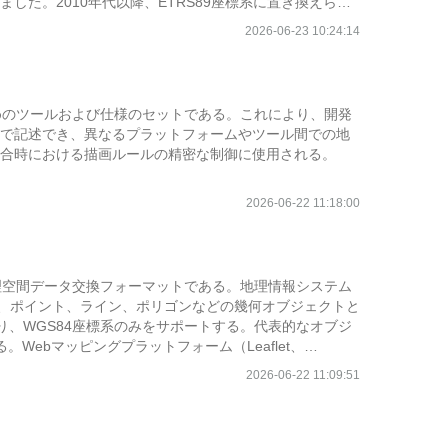
た。2010年代以降、ETRS89座標系に置き換えられ
ン州などでの陸上測地および国家デジタル地図作成にの
2026-06-23 10:24:14
理するためのツールおよび仕様のセットである。これにより、開発
で記述でき、異なるプラットフォームやツール間での地
合時における描画ルールの精密な制御に使用される。
2026-06-22 11:18:00
の地理空間データ交換フォーマットである。地理情報システム
れ、ポイント、ライン、ポリゴンなどの幾何オブジェクトと
おり、WGS84座標系のみをサポートする。代表的なオブジ
ある。Webマッピングプラットフォーム（Leaflet、
発者はURLパラメータを通じてGeoJSONデータを直接
2026-06-22 11:09:51
してレスポンスとして返すことも可能である。