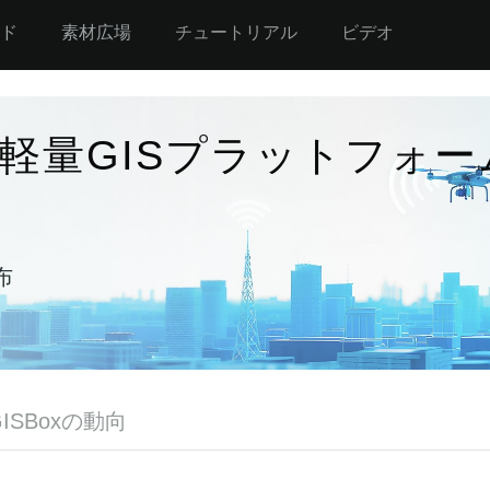
ド
素材広場
チュートリアル
ビデオ
軽量GISプラットフォー
布
GISBoxの動向