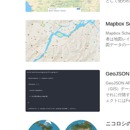
として使われ
ました。現在
み使用されて
Mapbox S
Mapbox
者は地図レイ
図データの一
GeoJSON 
GeoJSO
（GIS）デ
それに付随す
ェクトにはFe
Mapbox
埋め込み、地
ニコロシの球形