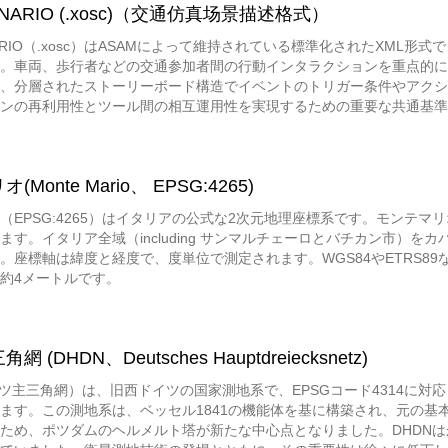
ENARIO (.xosc)（交通仿真场景描述格式）
ENARIO（.xosc）はASAMによって維持されている標準化されたXM
。車両、歩行者などの交通参加者間の行動インタラクションを重点的に描写
、分層されたストーリーボード構造でイベントのトリガー条件やアクシ
ンの再利用性とツール間の相互運用性を実現するための重要な共通基準
Monte Mario、 EPSG:4265)
（EPSG:4265）はイタリアの公式な2次元地理座標系です。モンテマリ
す。イタリア全域（including サンマルチェーロとバチカン市）をカバ
。座標軸は緯度と経度で、度単位で測定されます。WGS84やETRS89
約4メートルです。
 (DHDN、Deutsches Hauptdreiecksnetz)
イツ主三角網）は、旧西ドイツの国家測地系で、EPSGコード4314に
ます。この測地系は、ベッセル1841の機能体を基に構築され、元の基
ため、ポツダムのヘルメルト塔が新たな中心点となりました。DHDN