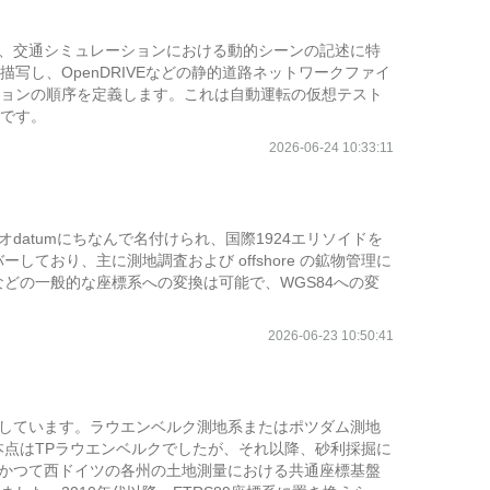
L形式で、交通シミュレーションにおける動的シーンの記述に特
し、OpenDRIVEなどの静的道路ネットワークファイ
ョンの順序を定義します。これは自動運転の仮想テスト
です。
2026-06-24 10:33:11
オdatumにちなんで名付けられ、国際1924エリソイドを
ーしており、主に測地調査および offshore の鉱物管理に
などの一般的な座標系への変換は可能で、WGS84への変
2026-06-23 10:50:41
対応しています。ラウエンベルク測地系またはポツダム測地
本点はTPラウエンベルクでしたが、それ以降、砂利採掘に
はかつて西ドイツの各州の土地測量における共通座標基盤